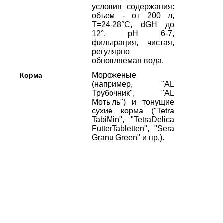
условия содержания:
объем - от 200 л,
Т=24-28°С, dGH до
12°, рН 6-7,
фильтрация, чистая,
регулярно
обновляемая вода.
Мороженые
Корма
(например, "AL
Трубочник", "AL
Мотыль") и тонущие
сухие корма ("Tetra
TabiMin", "TetraDelica
FutterTabletten", "Sera
Granu Green" и пр.).