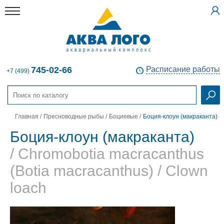
745-02-66
Расписание работы
+7 (499)
Главная
/
Пресноводные рыбы
/
Боциевые
/
Боция-клоун (макраканта)
Боция-клоун (макраканта)
/ Chromobotia macracanthus
(Botia macracanthus) / Clown
loach