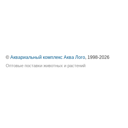
©
Аквариальный комплекс Аква Лого
, 1998-2026
Оптовые поставки животных и растений
Политика обработки персональных данных
Сайт использует cookie-файлы, чтобы сделать ваше
пребывание на нём максимально удобным. Оставаясь
на сайте, вы даёте своё
согласие на использование
Хорошо
cookie-файлов.