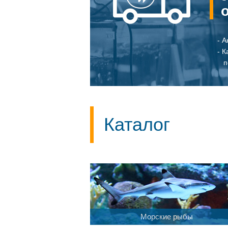
- А
- 
по
Каталог
Морские рыбы