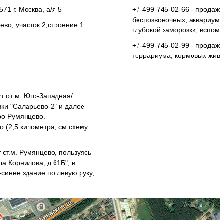
71 г. Москва, а/я 5
+7-499-745-02-66 - прода
беспозвоночных, аквариум
во, участок 2,строение 1.
глубокой заморозки, вспом
+7-499-745-02-99 - прода
террариума, кормовых жив
т от м. Юго-Западная/
ки "Саларьево-2" и далее
ро Румянцево.
о (2,5 километра, см.схему
 ст.м. Румянцево, пользуясь
а Корнилова, д.61Б", в
синее здание по левую руку,