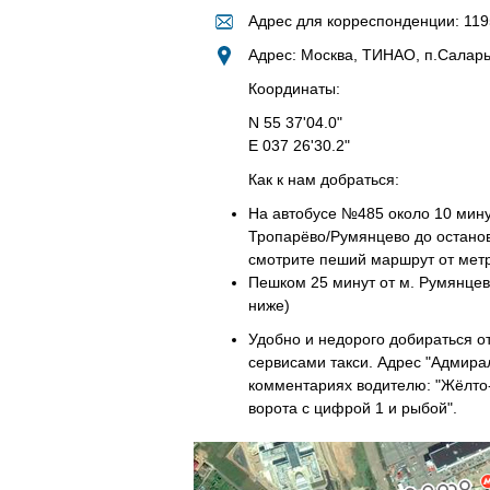
Адрес для корреспонденции: 1195
Адрес: Москва, ТИНАО, п.Саларье
Координаты:
N 55 37'04.0"
E 037 26'30.2"
Как к нам добраться:
На автобусе №485 около 10 мину
Тропарёво/Румянцево до останов
смотрите пеший маршрут от мет
Пешком 25 минут от м. Румянцев
ниже)
Удобно и недорого добираться от
сервисами такси. Адрес "Адмирал
комментариях водителю: "Жёлто-
ворота с цифрой 1 и рыбой".