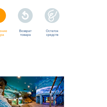
6
ение
Возврат
Остаток
ара
товара
средств