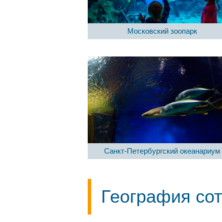
Московский зоопарк
Санкт-Петербургский океанариум
География со