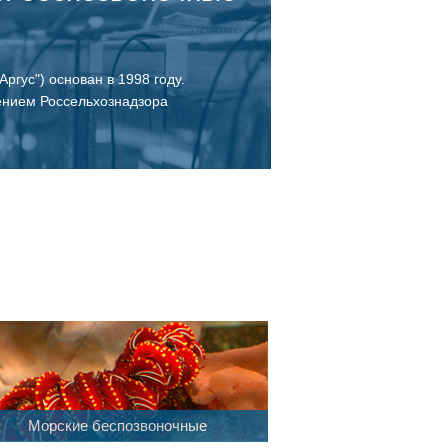
ргус") основан в 1998 году.
ением Россельхознадзора
Морские беспозвоночные