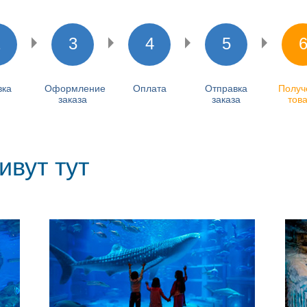
2
3
4
5
вка
Оформление
Оплата
Отправка
Получ
заказа
заказа
тов
вут тут