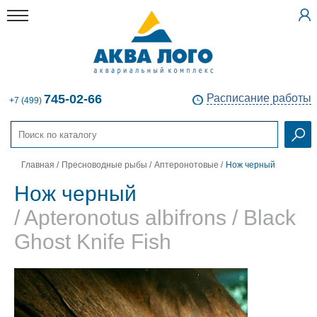
745-02-66
Расписание работы
+7 (499)
Главная
/
Пресноводные рыбы
/
Аптеронотовые
/
Нож черный
Нож черный
/ Apteronotus albifrons / Black
Ghost Knife Fish