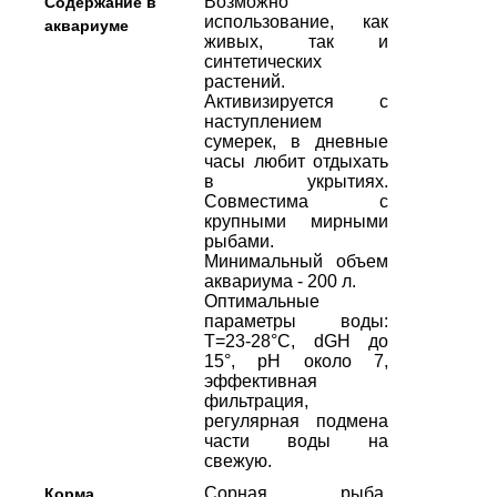
Возможно
Содержание в
использование, как
аквариуме
живых, так и
синтетических
растений.
Активизируется с
наступлением
сумерек, в дневные
часы любит отдыхать
в укрытиях.
Совместима с
крупными мирными
рыбами.
Минимальный объем
аквариума - 200 л.
Оптимальные
параметры воды:
Т=23-28°С, dGH до
15°, рН около 7,
эффективная
фильтрация,
регулярная подмена
части воды на
свежую.
Сорная рыба,
Корма