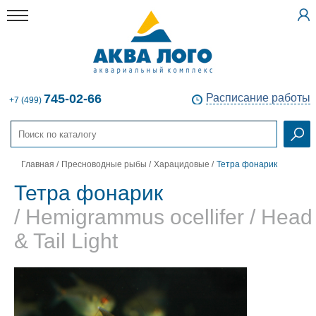
745-02-66
Расписание работы
+7 (499)
Главная
/
Пресноводные рыбы
/
Харацидовые
/
Тетра фонарик
Тетра фонарик
/ Hemigrammus ocellifer / Head
& Tail Light