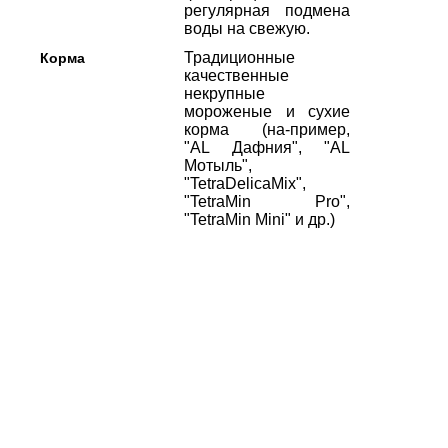
регулярная подмена
воды на свежую.
Традиционные
Корма
качественные
некрупные
мороженые и сухие
корма (на-пример,
"AL Дафния", "AL
Мотыль",
"TetraDelicaMix",
"TetraMin Pro",
"TetraMin Mini" и др.)