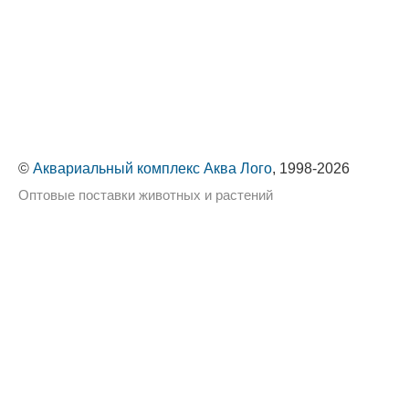
©
Аквариальный комплекс Аква Лого
, 1998-2026
Оптовые поставки животных и растений
Политика обработки персональных данных
Сайт использует cookie-файлы, чтобы сделать ваше
пребывание на нём максимально удобным. Оставаясь
на сайте, вы даёте своё
согласие на использование
Хорошо
cookie-файлов.