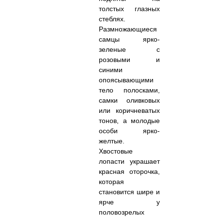
толстых глазных
стеблях.
Размножающиеся
самцы ярко-
зеленые с
розовыми и
синими
опоясывающими
тело полосками,
самки оливковых
или коричневатых
тонов, а молодые
особи ярко-
желтые.
Хвостовые
лопасти украшает
красная оторочка,
которая
становится шире и
ярче у
половозрелых