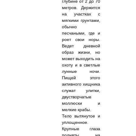
глубине от 2 до 70
метров. Держится
на участках с
мягкими грунтами,
обычно
песчаными, где и
роет свои норы.
Ведет дневной
образ жизни, но
может выходить на
охоту и в светлые
лунные ночи.
Пищей этого
активного хищника
служат улитки,
двустворчатые
моллюски и
мелкие крабы.
Тело вытянутое и
уплощенное.
Крупные глаза
подняты на