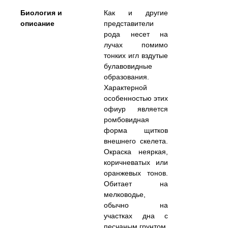
Биология и
Как и другие
описание
представители
рода несет на
лучах помимо
тонких игл вздутые
булавовидные
образования.
Характерной
особенностью этих
офиур является
ромбовидная
форма щитков
внешнего скелета.
Окраска неяркая,
коричневатых или
оранжевых тонов.
Обитает на
мелководье,
обычно на
участках дна с
песчаным грунтом,