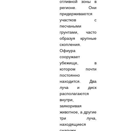
отливной зоны в
регионе. Они
придерживаются
участков с
песчаными
грунтами, часто
образуя крупные
скопления.
Офиура
сооружает
убежище, в
котором почти
постоянно
находится. Два
луча и диск
располагаются
внутри,
заякоривая
животное, а другие
три луча,
находящиеся
снаружи,