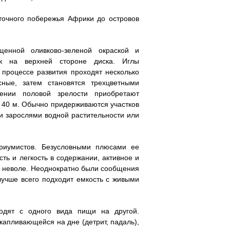
точного побережья Африки до островов
енной оливково-зеленой окраской и
к на верхней стороне диска. Иглы
 процессе развития проходят несколько
ные, затем становятся трехцветными
лении половой зрелости приобретают
о 40 м. Обычно придерживаются участков
и зарослями водной растительности или
риумистов. Безусловными плюсами ее
ть и легкость в содержании, активное и
в неволе. Неоднократно были сообщения
лучше всего подходит емкость с живыми
одят с одного вида пищи на другой.
капливающейся на дне (детрит, падаль),