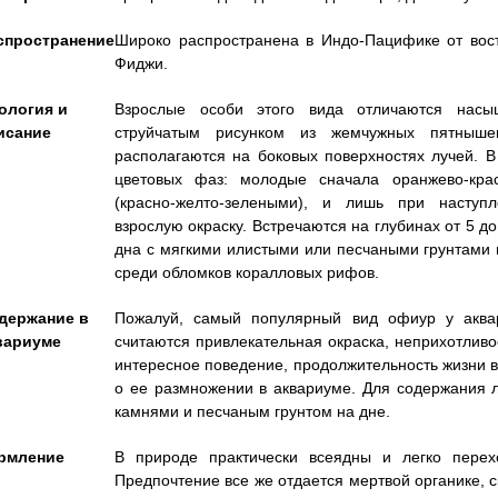
спространение
Широко распространена в Индо-Пацифике от вос
Фиджи.
ология и
Взрослые особи этого вида отличаются насыщ
исание
струйчатым рисунком из жемчужных пятныше
располагаются на боковых поверхностях лучей. В
цветовых фаз: молодые сначала оранжево-крас
(красно-желто-зелеными), и лишь при наступ
взрослую окраску. Встречаются на глубинах от 5 д
дна с мягкими илистыми или песчаными грунтами 
среди обломков коралловых рифов.
держание в
Пожалуй, самый популярный вид офиур у аква
вариуме
считаются привлекательная окраска, неприхотливос
интересное поведение, продолжительность жизни 
о ее размножении в аквариуме. Для содержания 
камнями и песчаным грунтом на дне.
рмление
В природе практически всеядны и легко перех
Предпочтение все же отдается мертвой органике, с