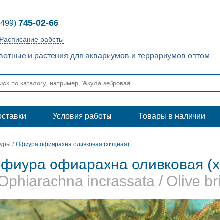
745-02-66
(499)
Расписание работы
отные и растения для аквариумов и террариумов оптом
оставки
Условия работы
Товары в наличии
уры
/
Офиура офиарахна оливковая (хищная)
фиура офиарахна оливковая (
 Ophiarachna incrassata / Olive brit