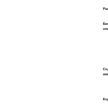
Ра
Би
оп
Со
ак
Ко