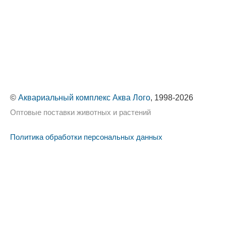
©
Аквариальный комплекс Аква Лого
, 1998-2026
Оптовые поставки животных и растений
Политика обработки персональных данных
Сайт использует cookie-файлы, чтобы сделать ваше
пребывание на нём максимально удобным. Оставаясь
на сайте, вы даёте своё
согласие на использование
Хорошо
cookie-файлов.