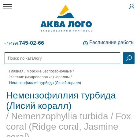
745-02-66
Расписание работы
+7 (499)
Главная
/
Морские беспозвоночные
/
Жесткие (мадрепоровые) кораллы
/
Немензофиллия турбида (Лисий коралл)
Немензофиллия турбида
(Лисий коралл)
/ Nemenzophyllia turbida / Fox
coral (Ridge coral, Jasmine
coral)