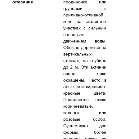
описание
поодиночке или
группами в
приливно-отливной
зоне на скалистых
участках с сильным
волновым
движением воды.
Обычно держится на
вертикальных
стенках, на глубине
до 2 м. Эти актинии
очень ярко
окрашены, часто в
алые или кирпично-
красные цвета.
Попадаются также
коричневатые,
зеленые или
розовые особи.
Существуют две
формы, более
крупная, яркая, со