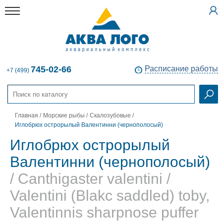
745-02-66
Расписание работы
+7 (499)
Главная
/
Морские рыбы
/
Скалозубовые
/
Иглобрюх острорылый Валентинни (чернополосый)
Иглобрюх острорылый
Валентинни (чернополосый)
/ Canthigaster valentini /
Valentini (Blakc saddled) toby,
Valentinnis sharpnose puffer