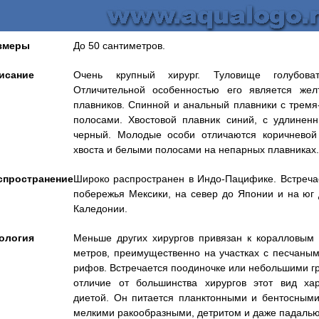
змеры
До 50 сантиметров.
исание
Очень крупный хирург. Туловище голубоват
Отличительной особенностью его является жел
плавников. Спинной и анальный плавники с трем
полосами. Хвостовой плавник синий, с удлинен
черный. Молодые особи отличаются коричневой
хвоста и белыми полосами на непарных плавниках
спространение
Широко распространен в Индо-Пацифике. Встреча
побережья Мексики, на север до Японии и на юг
Каледонии.
ология
Меньше других хирургов привязан к коралловым
метров, преимущественно на участках с песчаным 
рифов. Встречается поодиночке или небольшими гр
отличие от большинства хирургов этот вид хар
диетой. Он питается планктонными и бентосным
мелкими ракообразными, детритом и даже падалью