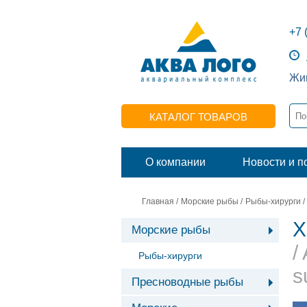
+7 
Жив
КАТАЛОГ ТОВАРОВ
О компании
Новости и п
Главная
/
Морские рыбы
/
Рыбы-хирурги
/
Х
Морские рыбы
/
Рыбы-хирурги
s
Пресноводные рыбы