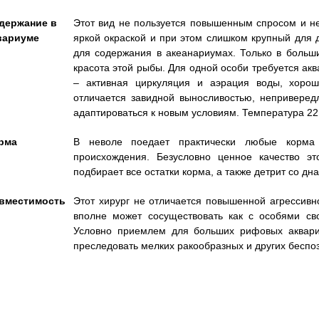
держание в
Этот вид не пользуется повышенным спросом и не
вариуме
яркой окраской и при этом слишком крупный для
для содержания в акеанариумах. Только в больш
красота этой рыбы. Для одной особи требуется ак
– активная циркуляция и аэрация воды, хорош
отличается завидной выносливостью, неприверед
адаптироваться к новым условиям. Температура 22 –
рма
В неволе поедает практически любые корма к
происхождения. Безусловно ценное качество э
подбирает все остатки корма, а также детрит со дн
вместимость
Этот хирург не отличается повышенной агрессив
вполне может сосуществовать как с особями сво
Условно приемлем для больших рифовых аквариу
преследовать мелких ракообразных и других беспо