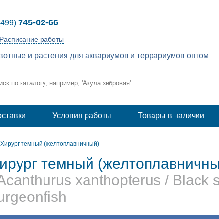
745-02-66
(499)
Расписание работы
отные и растения для аквариумов и террариумов оптом
оставки
Условия работы
Товары в наличии
Хирург темный (желтоплавничный)
ирург темный (желтоплавничны
 Acanthurus xanthopterus / Black 
urgeonfish