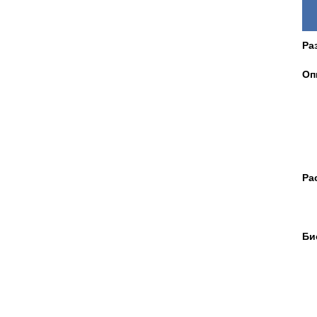
Ра
Оп
Ра
Би