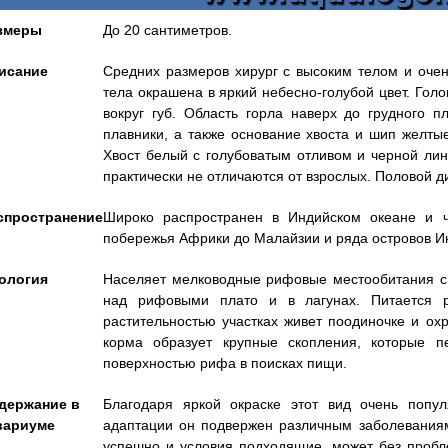
змеры
До 20 сантиметров.
исание
Средних размеров хирург с высоким телом и очен
тела окрашена в яркий небесно-голубой цвет. Голо
вокруг губ. Область горла наверх до грудного п
плавники, а также основание хвоста и шип желты
Хвост белый с голубоватым отливом и черной ли
практически не отличаются от взрослых. Половой 
спространение
Широко распространен в Индийском океане и ча
побережья Африки до Малайзии и ряда островов Ин
ология
Населяет мелководные рифовые местообитания с 
над рифовыми плато и в лагунах. Питается р
растительностью участках живет поодиночке и о
корма образует крупные скопления, которые 
поверхностью рифа в поисках пищи.
держание в
Благодаря яркой окраске этот вид очень попу
вариуме
адаптации он подвержен различным заболевания
успешно и условия подходящие, может без пробле