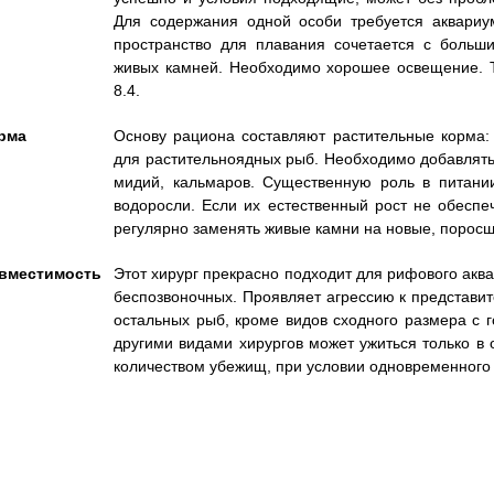
Для содержания одной особи требуется аквариу
пространство для плавания сочетается с больш
живых камней. Необходимо хорошее освещение. Т
8.4.
рма
Основу рациона составляют растительные корма: 
для растительноядных рыб. Необходимо добавлять 
мидий, кальмаров. Существенную роль в питани
водоросли. Если их естественный рост не обесп
регулярно заменять живые камни на новые, порос
вместимость
Этот хирург прекрасно подходит для рифового аква
беспозвоночных. Проявляет агрессию к представит
остальных рыб, кроме видов сходного размера с г
другими видами хирургов может ужиться только в
количеством убежищ, при условии одновременного