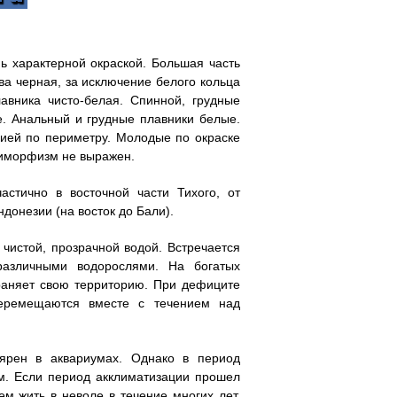
ь характерной окраской. Большая часть
ва черная, за исключение белого кольца
лавника чисто-белая. Спинной, грудные
е. Анальный и грудные плавники белые.
нией по периметру. Молодые по окраске
диморфизм не выражен.
стично в восточной части Тихого, от
донезии (на восток до Бали).
чистой, прозрачной водой. Встречается
азличными водорослями. На богатых
храняет свою территорию. При дефиците
перемещаются вместе с течением над
лярен в аквариумах. Однако в период
м. Если период акклиматизации прошел
м жить в неволе в течение многих лет.