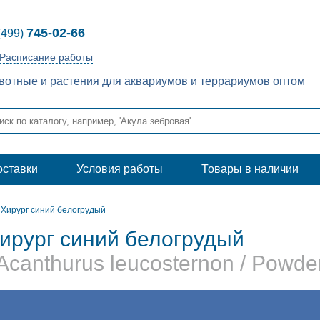
745-02-66
(499)
Расписание работы
отные и растения для аквариумов и террариумов оптом
оставки
Условия работы
Товары в наличии
Хирург синий белогрудый
ирург синий белогрудый
 Acanthurus leucosternon / Powde