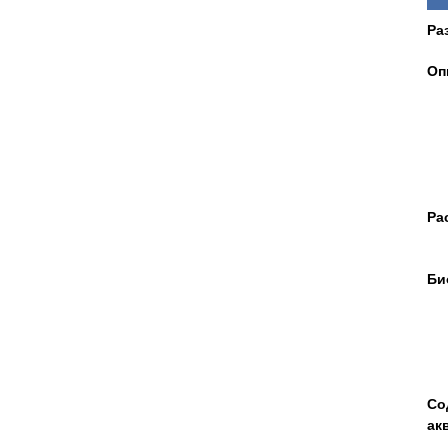
Ра
Оп
Ра
Би
Со
ак