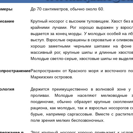
змеры
До 70 сантиметров, обычно около 60.
исание
Крупный носорог с высоким туловищем. Хвост без 
крайними лучами. Рог хорошо выражен у взрос
выдается за конец морды. У молодых особей на л
выступ. Взрослые окрашены в сероватые и оливковы
хорошо заметными черными шипами на фоне 
массивный рог, крупные шипы и длинные хвостов
Молодые светло-серые, хвостовые шипы не выделя
спространение
Распространен от Красного моря и восточного п
Маркизских островов.
ология
Держится преимущественно в волновой зоне у 
проливах. Молодые населяют мелководные з
поодиночке, обычно образует крупные скоплени
рациона, как молодых, так и взрослых носорогов 
бурые, например саргассовые. Вместе с растите
поле зрения мелких беспозвоночных.
держание в
Этот крупный носорог хорошо привыкает к усло