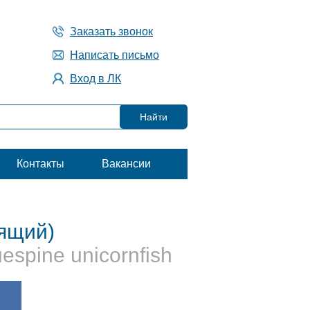
Заказать звонок
Написать письмо
Вход в ЛК
Контакты
Вакансии
оящий)
uespine unicornfish