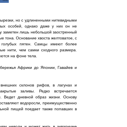
вырезки, но с удлиненными нитевидными
лых особей, однако даже у них он не
бу заметен лишь небольшой заостренный
е тона. Основание хвоста желтоватое, с
голубых пятен. Самцы имеют более
ые нити, чем самки сходного размера.
ются на фоне тела.
обережья Африки до Японии, Гавайев и
внешних склонов рифов, в лагунах и
акрытые заливы. Редко встречается
я. Ведет дневной образ жизни. Основу
составляют водоросли, преимущественно
льной пищей поедает также попавших в
виям неволи и может жить в аквариуме