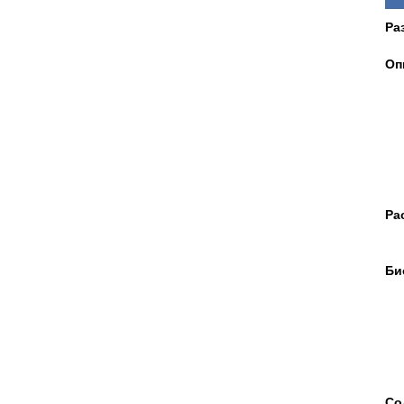
Ра
Оп
Ра
Би
Со