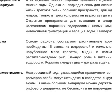
вариуме
многие годы. Однако он подходит лишь для океана
жизни требуют очень больших пространств, для о
литров. Только в таких условиях он вырастает до 
Открытые пространства для плавания в аква
количеством поросших водорослями живых кам
интенсивная фильтрация и аэрация воды. Температур
рма
Основу рациона составляют растительные кор
необходимы. В смесь из водорослей и измельче
нарубленное мясо креветок, мидий и каль
растительноядных рыб. Важную роль в питании
водоросли. Кормить следует два – три раза в день.
вместимость
Неагрессивный вид, уживающийся практически со
размеров особи могут жить даже в соседстве с кр
акулы. В очень большом аквариуме можно держать 
рифового аквариума, не беспокоит и не повреждае