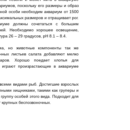
риумов, поскольку его размеры и образ
дной особи необходим аквариум от 1500
максимальных размеров и отращивает рог.
риуме должны сочетаться с большим
ней. Необходимо хорошее освещение,
а 26 – 29 градусов, pH 8.1 – 8.4.
ма, но животные компоненты так же
нных листьев салата добавляют мелко
маров. Хорошо поедает хлопья для
 играют произрастающие в аквариуме
 всеми видами рыб. Достигшие взрослых
упными хищниками, такими как груперы и
группу особей этого вида. Подходит для
т крупных беспозвоночных.