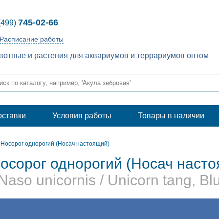
745-02-66
(499)
Расписание работы
отные и растения для аквариумов и террариумов оптом
оставки
Условия работы
Товары в наличии
Носорог однорогий (Носач настоящий)
осорог однорогий (Носач наст
 Naso unicornis / Unicorn tang, Bl