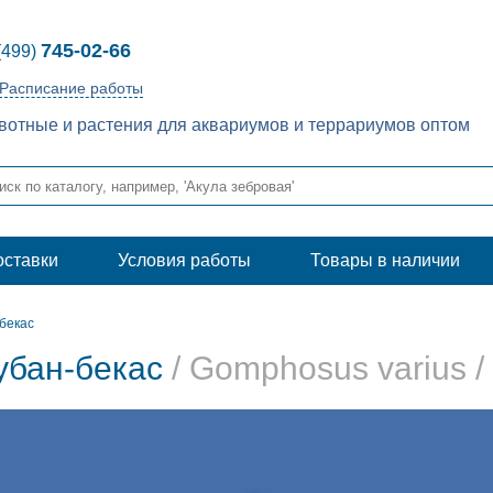
745-02-66
(499)
Расписание работы
отные и растения для аквариумов и террариумов оптом
оставки
Условия работы
Товары в наличии
бекас
убан-бекас
/ Gomphosus varius /