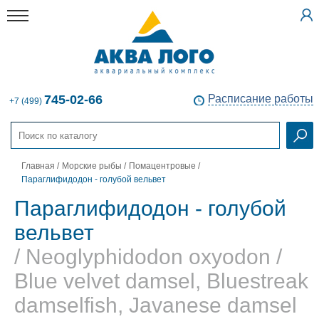
745-02-66
Расписание работы
+7 (499)
Главная
/
Морские рыбы
/
Помацентровые
/
Параглифидодон - голубой вельвет
Параглифидодон - голубой
вельвет
/ Neoglyphidodon oxyodon /
Blue velvet damsel, Bluestreak
damselfish, Javanese damsel