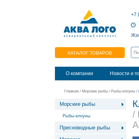
+7 
Жив
КАТАЛОГ ТОВАРОВ
О компании
Новости и п
Главная
/
Морские рыбы
/
Рыбы-клоуны
/
К
Морские рыбы
/
Рыбы-клоуны
A
Пресноводные рыбы