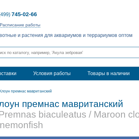
745-02-66
(499)
Расписание работы
отные и растения для аквариумов и террариумов оптом
оставки
Условия работы
Товары в наличии
Клоун премнас мавританский
лоун премнас мавританский
 Premnas biaculeatus / Maroon c
nemonfish