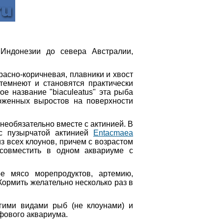
Индонезии до севера Австралии,
расно-коричневая, плавники и хвост
темнеют и становятся практически
е название "biaculeatus" эта рыба
ложенных выростов на поверхности
необязательно вместе с актинией. В
с пузырчатой актинией
Entacmaea
з всех клоунов, причем с возрастом
 совместить в одном аквариуме с
е мясо морепродуктов, артемию,
ормить желательно несколько раз в
гими видами рыб (не клоунами) и
фового аквариума.