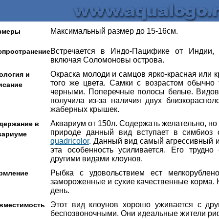
Максимальный размер до 15-16см.
змеры
Встречается в Индо-Пацифике от Индии, 
спространение
включая Соломоновы острова.
Окраска молоди и самцов ярко-красная или к
ология и
того же цвета. Самки с возрастом обычно 
исание
черными. Поперечные полосы белые. Видово
получила из-за наличия двух близкораспо
жаберных крышек.
Аквариум от 150л. Содержать желательно, но 
держание в
природе данный вид вступает в симбиоз 
вариуме
quadricolor
. Данный вид самый агрессивный и
эта особенность усиливается. Его трудно
другими видами клоунов.
Рыбка с удовольствием ест мелкорублено
рмление
замороженные и сухие качественные корма. К
день.
Этот вид клоунов хорошо уживается с дру
вместимость
беспозвоночными. Они идеальные жители ри