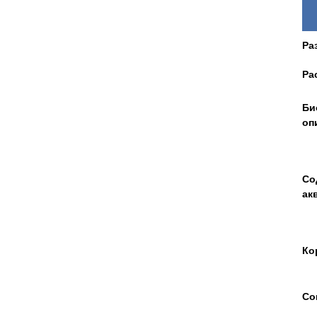
Ра
Ра
Би
оп
Со
ак
Ко
Со