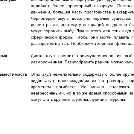
подойдет более просторный аквариум. Посколь
движении, большая часть пространства в аквариу
Черноперые акулы довольно нервные существа, 
резкие рывки, поэтому у декораций не должно бы
могут поранить рыбу. Лучше всего для этих акул
сферической формы, чтобы они могли плавать по
разворотом в углах. Необходима хорошая фильтрац
рма
Диета акул состоит преимущественно из рыб
размороженная. Разнообразить рацион можно кал
вместимость
Этих акул нежелательно содержать с более круп
видов акул, превосходящих их по размеру, че
временем погибают. Их можно содержать 
неагрессивными, но в то же время способными з
могут стать крупные груперы, луцианы, мурены.