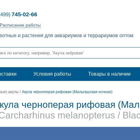
745-02-66
(499)
Расписание работы
отные и растения для аквариумов и террариумов оптом
оставки
Условия работы
Товары в наличии
бые) акулы
/
Акула черноперая рифовая (Мальгашская ночная)
кула черноперая рифовая (Мал
 Carcharhinus melanopterus / Blac