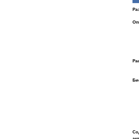
Ра
Оп
Ра
Би
Со
ак