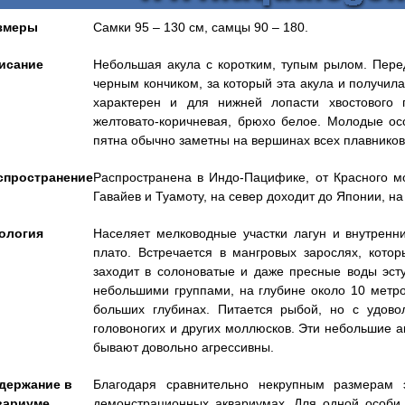
змеры
Самки 95 – 130 см, самцы 90 – 180.
исание
Небольшая акула с коротким, тупым рылом. Пере
черным кончиком, за который эта акула и получила
характерен и для нижней лопасти хвостового 
желтовато-коричневая, брюхо белое. Молодые ос
пятна обычно заметны на вершинах всех плавников
спространение
Распространена в Индо-Пацифике, от Красного м
Гавайев и Туамоту, на север доходит до Японии, на
ология
Населяет мелководные участки лагун и внутрен
плато. Встречается в мангровых зарослях, кото
заходит в солоноватые и даже пресные воды эст
небольшими группами, на глубине около 10 метров
больших глубинах. Питается рыбой, но с удово
головоногих и других моллюсков. Эти небольшие а
бывают довольно агрессивны.
держание в
Благодаря сравнительно некрупным размерам 
вариуме
демонстрационных аквариумах. Для одной особи