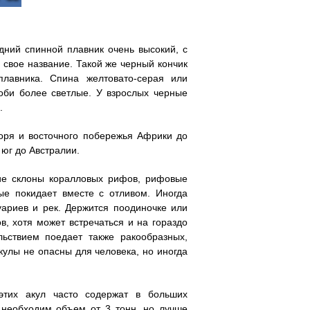
дний спинной плавник очень высокий, с
 свое название. Такой же черный кончик
плавника. Спина желтовато-серая или
оби более светлые. У взрослых черные
.
оря и восточного побережья Африки до
 юг до Австралии.
ние склоны коралловых рифов, рифовые
рые покидает вместе с отливом. Иногда
уариев и рек. Держится поодиночке или
, хотя может встречаться и на гораздо
льствием поедает также ракообразных,
кулы не опасны для человека, но иногда
этих акул часто содержат в больших
 необходим объем от 3 тонн, но лучше