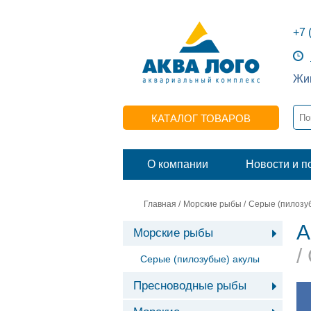
+7 
Жив
КАТАЛОГ ТОВАРОВ
О компании
Новости и п
Главная
/
Морские рыбы
/
Серые (пилозу
А
Морские рыбы
/
Серые (пилозубые) акулы
Пресноводные рыбы