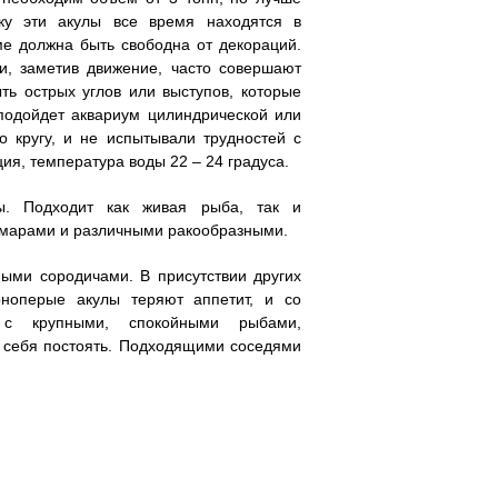
ку эти акулы все время находятся в
ме должна быть свободна от декораций.
и, заметив движение, часто совершают
ть острых углов или выступов, которые
 подойдет аквариум цилиндрической или
 кругу, и не испытывали трудностей с
ия, температура воды 22 – 24 градуса.
ы. Подходит как живая рыба, так и
ьмарами и различными ракообразными.
ными сородичами. В присутствии других
рноперые акулы теряют аппетит, и со
с крупными, спокойными рыбами,
а себя постоять. Подходящими соседями