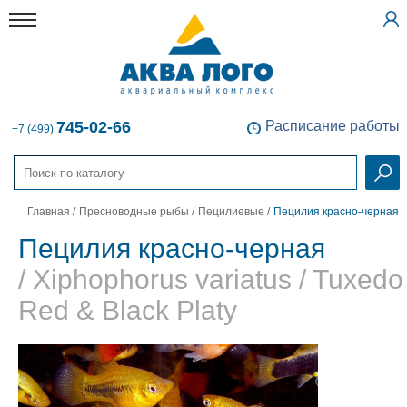
745-02-66
Расписание работы
+7 (499)
Главная
/
Пресноводные рыбы
/
Пецилиевые
/
Пецилия красно-черная
Пецилия красно-черная
/ Xiphophorus variatus / Tuxedo
Red & Black Platy