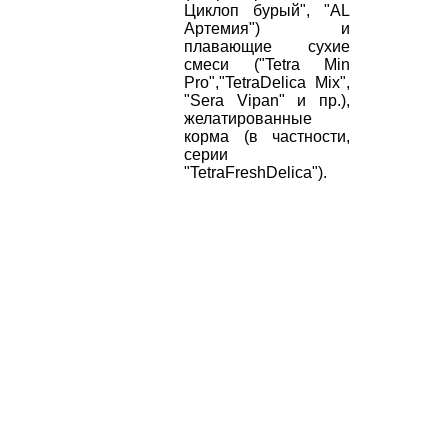
Циклоп бурый", "AL
Артемия") и
плавающие сухие
смеси ("Tetra Min
Pro","TetraDelica Mix",
"Sera Vipan" и пр.),
желатированные
корма (в частности,
серии
"TetraFreshDelica").