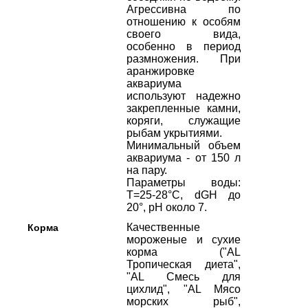
Агрессивна по
отношению к особям
своего вида,
особенно в период
размножения. При
аранжировке
аквариума
используют надежно
закрепленные камни,
коряги, служащие
рыбам укрытиями.
Минимальный объем
аквариума - от 150 л
на пару.
Параметры воды:
Т=25-28°С, dGH до
20°, рН около 7.
Качественные
Корма
мороженые и сухие
корма ("AL
Тропическая диета",
"AL Смесь для
цихлид", "AL Мясо
морских рыб",