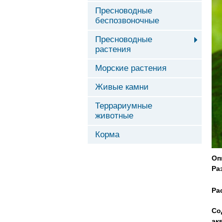
Пресноводные
беспозвоночные
Пресноводные
растения
Морские растения
Живые камни
Террариумные
животные
Корма
Оп
Ра
Ра
Со
ак