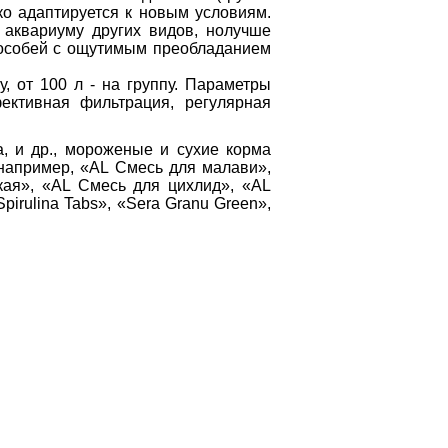
ко адаптируется к новым условиям.
 аквариуму других видов, нолучше
 особей с ощутимым преобладанием
, от 100 л - на группу. Параметры
ективная фильтрация, регулярная
а, и др., мороженые и сухие корма
(например, «AL Смесь для малави»,
кая», «AL Смесь для цихлид», «AL
Spirulina Tabs», «Sera Granu Green»,