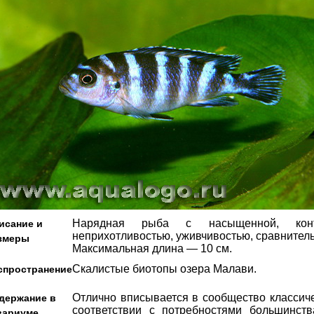
Нарядная рыба с насыщенной, контр
исание и
неприхотливостью, уживчивостью, сравнител
змеры
Максимальная длина — 10 см.
Скалистые биотопы озера Малави.
спространение
Отлично вписывается в сообщество классич
держание в
соответствии с потребностями большинств
вариуме