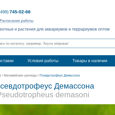
745-02-66
(499)
Расписание работы
отные и растения для аквариумов и террариумов оптом
оставки
Условия работы
Товары в наличии
е
/
Малавийские цихлиды
/
Псевдотрофеус Демассона
севдотрофеус Демассона
Pseudotropheus demasoni