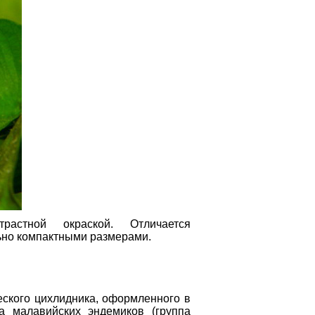
астной окраской. Отличается
ьно компактными размерами.
еского цихлидника, оформленного в
а малавийских эндемиков (группа