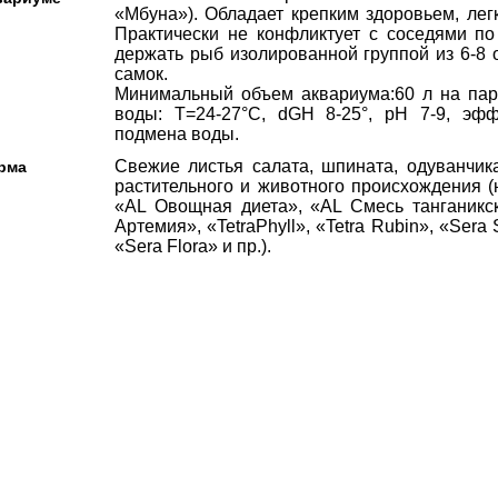
«Мбуна»). Обладает крепким здоровьем, лег
Практически не конфликтует с соседями по
держать рыб изолированной группой из 6-8
самок.
Минимальный объем аквариума:60 л на пару
воды: Т=24-27°С, dGH 8-25°, рН 7-9, эфф
подмена воды.
Свежие листья салата, шпината, одуванчик
рма
растительного и животного происхождения 
«AL Овощная диета», «AL Смесь танганикс
Артемия», «TetraPhyll», «Tetra Rubin», «Sera 
«Sera Flora» и пр.).