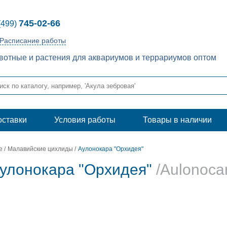
745-02-66
(499)
Расписание работы
отные и растения для аквариумов и террариумов оптом
оставки
Условия работы
Товары в наличии
е
/
Малавийские цихлиды
/
Аулонокара "Орхидея"
улонокара "Орхидея"
/Aulonocar