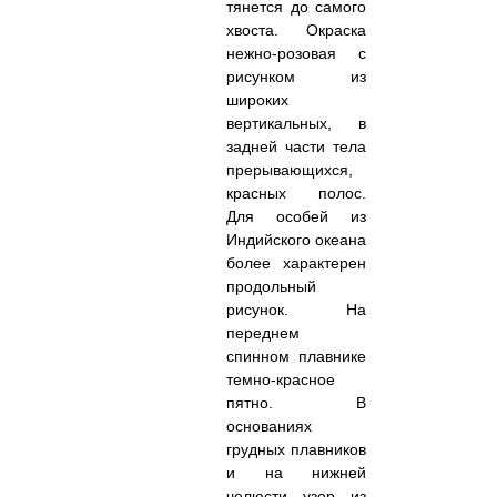
тянется до самого
хвоста. Окраска
нежно-розовая с
рисунком из
широких
вертикальных, в
задней части тела
прерывающихся,
красных полос.
Для особей из
Индийского океана
более характерен
продольный
рисунок. На
переднем
спинном плавнике
темно-красное
пятно. В
основаниях
грудных плавников
и на нижней
челюсти узор из