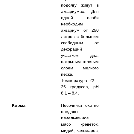
подолгу живут в
аквариумах. Для
одной особи
необходим
аквариум от 250
литров с большим
свободным от
декораций
участком дна,
покрытым толстым
слоем мелкого
песка.
Температура 22 –
26 градусов, pH
8.1 – 8.4.
Корма
Песочники охотно
поедают
измельченное
мясо креветок,
мидий, кальмаров,