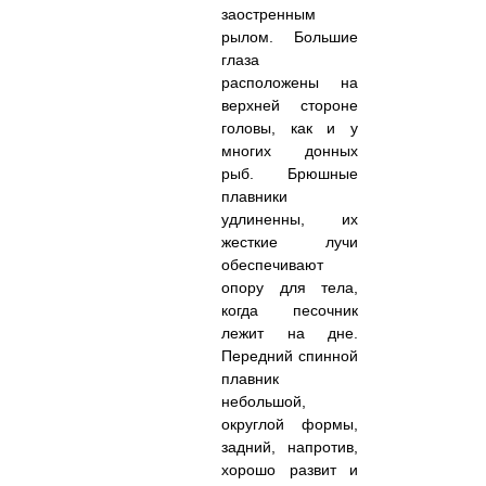
заостренным
рылом. Большие
глаза
расположены на
верхней стороне
головы, как и у
многих донных
рыб. Брюшные
плавники
удлиненны, их
жесткие лучи
обеспечивают
опору для тела,
когда песочник
лежит на дне.
Передний спинной
плавник
небольшой,
округлой формы,
задний, напротив,
хорошо развит и