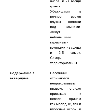
числе, и из толщи
грунта.
Убежищами в
ночное время
служат полости
под камнями.
Живут
небольшими
гаремными
группами из самца
и 2-5 самок.
Самцы
территориальны.
Содержание в
Песочники
аквариуме
отличаются
неприхотливым
нравом, неплохо
привыкают к
неволе, причем
как молодые, так и
взрослые особи, и