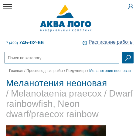
745-02-66
Расписание работы
+7 (499)
Главная
/
Пресноводные рыбы
/
Радужницы
/
Меланотения неоновая
Меланотения неоновая
/ Melanotaenia praecox / Dwarf
rainbowfish, Neon
dwarf/praecox rainbow