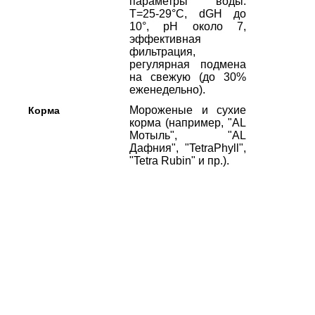
параметры воды:
Т=25-29°С, dGH до
10°, рН около 7,
эффективная
фильтрация,
регулярная подмена
на свежую (до 30%
еженедельно).
Мороженые и сухие
Корма
корма (например, "AL
Мотыль", "AL
Дафния", "TetraPhyll",
"Tetra Rubin" и пр.).