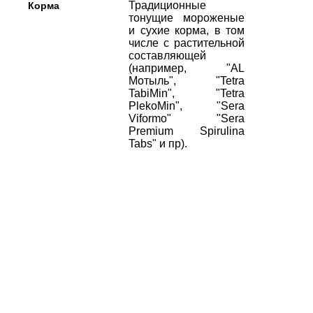
Традиционные
Корма
тонущие мороженые
и сухие корма, в том
числе с растительной
составляющей
(например, "AL
Мотыль", "Tetra
TabiMin", "Tetra
PlekoMin", "Sera
Viformo" "Sera
Premium Spirulina
Tabs" и пр).